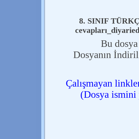
8. SINIF TÜRK
cevapları_diyarie
Bu dosya 
Dosyanın İndiri
Çalışmayan linkler
(Dosya ismini