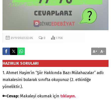
21/11/2023 22:05
0
1.756
A
A
+
-
HAZIRLIK
SORULARI
1. Ahmet Haşim’in “Şiir Hakkında Bazı Mülahazalar” adlı
makalesini bularak sınıfta okuyunuz (2. etkinliğe
yöneliktir.).
🔑
Cevap:
Makaleyi okumak için
tıklayın.