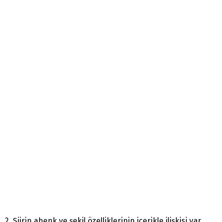
2. Şiirin ahenk ve şekil özelliklerinin içerikle ilişkisi var