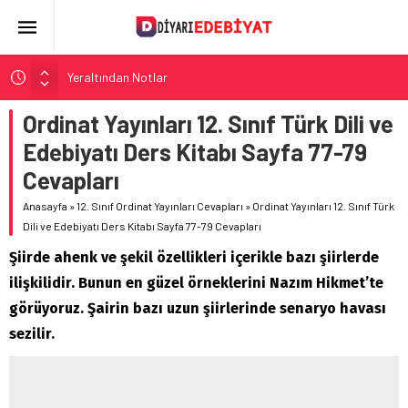
Yeraltından Notlar
Aylak Adam
Ordinat Yayınları 12. Sınıf Türk Dili ve
Zebercet
Edebiyatı Ders Kitabı Sayfa 77-79
Demiryolu Hikâyecileri
Cevapları
Korkuyu Beklerken
Anasayfa
»
12. Sınıf Ordinat Yayınları Cevapları
»
Ordinat Yayınları 12. Sınıf Türk
Dili ve Edebiyatı Ders Kitabı Sayfa 77-79 Cevapları
Şiirde ahenk ve şekil özellikleri içerikle bazı şiirlerde
ilişkilidir. Bunun en güzel örneklerini Nazım Hikmet’te
görüyoruz. Şairin bazı uzun şiirlerinde senaryo havası
sezilir.