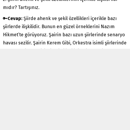
mıdır? Tartışınız.
🔑
Cevap:
Şiirde ahenk ve şekil özellikleri içerikle bazı
şiirlerde ilişkilidir. Bunun en güzel örneklerini Nazım
Hikmet’te görüyoruz. Şairin bazı uzun şiirlerinde senaryo
havası sezilir. Şairin Kerem Gibi, Orkestra isimli şiirlerinde
ses ahengi ve şekil ile içerik ilişkilidir. Bir merdiven
basamaklarını andıran şiirde orkestra ahengi vardır.
Şiirde üç telli sazın yeni hayatı ve güçlü yapıyı temsil
eden orkestrası gerçekleşir.
3. Yahya Kemal’in “Süleymaniye’de Bayram Sabahı” adlı
şiirini bularak sınıfta okuyunuz ( 3. etkinliğe yöneliktir. ).