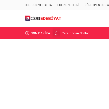
BEL. GÜN VE HAFTA
ESER ÖZETLERİ
ÖĞRETMEN DOSYA
SON DAKİKA
Yeraltından Notlar
Aylak Adam
Zebercet
Demiryolu Hikâyecileri
Korkuyu Beklerken