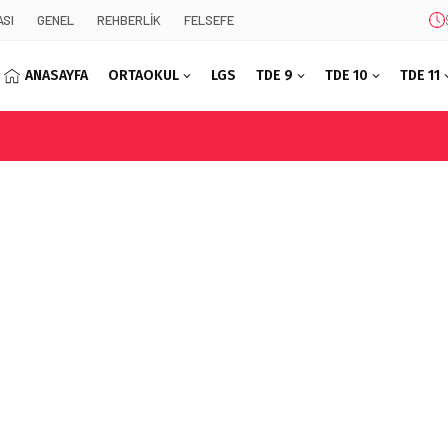
SI
GENEL
REHBERLİK
FELSEFE
ANASAYFA
ORTAOKUL
LGS
TDE 9
TDE 10
TDE 11