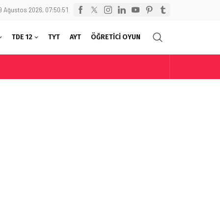
9 Ağustos 2026, 07:50:51
TDE 12
TYT
AYT
ÖĞRETİCİ OYUN