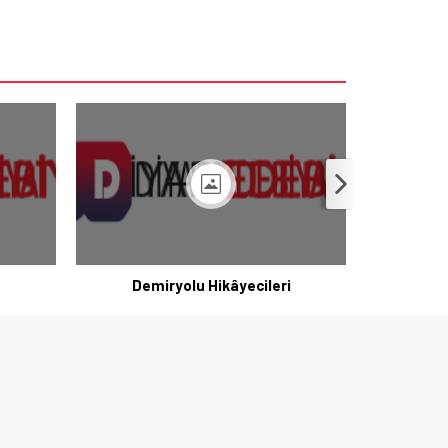
Demiryolu Hikâyecileri
K