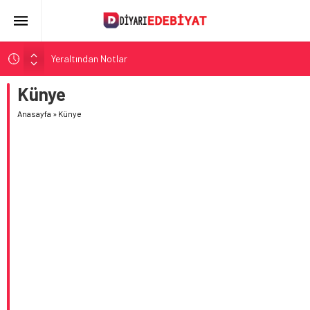
Yeraltından Notlar
Aylak Adam
Künye
Zebercet
Anasayfa
»
Künye
Demiryolu Hikâyecileri
Korkuyu Beklerken