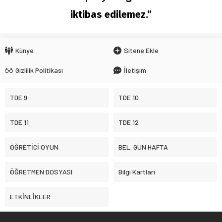
iktibas edilemez.”
Künye
Sitene Ekle
Gizlilik Politikası
İletişim
TDE 9
TDE 10
TDE 11
TDE 12
ÖĞRETİCİ OYUN
BEL. GÜN HAFTA
ÖĞRETMEN DOSYASI
Bilgi Kartları
ETKİNLİKLER