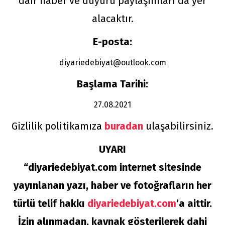
dair haber ve duyuru paylaşımları da yer
alacaktır.
E-posta:
diyariedebiyat@outlook.com
Başlama Tarihi:
27.08.2021
Gizlilik politikamıza
buradan
ulaşabilirsiniz.
UYARI
“diyariedebiyat.com internet sitesinde
yayınlanan yazı, haber ve fotoğrafların her
türlü telif hakkı
diyariedebiyat.com
’a aittir.
İzin alınmadan, kaynak gösterilerek dahi