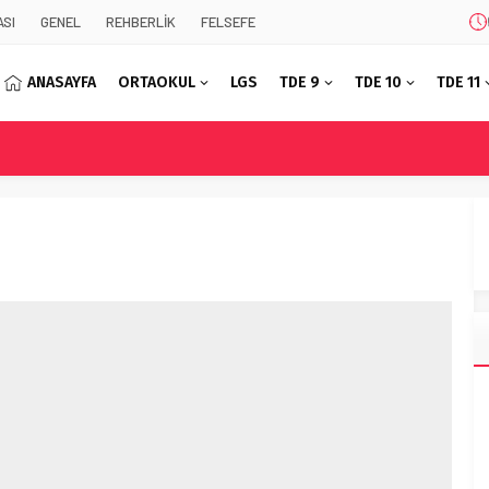
SI
GENEL
REHBERLİK
FELSEFE
ANASAYFA
ORTAOKUL
LGS
TDE 9
TDE 10
TDE 11