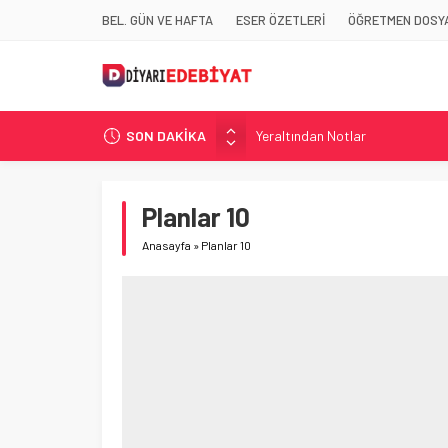
BEL. GÜN VE HAFTA
ESER ÖZETLERİ
ÖĞRETMEN DOSYA
SON DAKİKA
Yeraltından Notlar
Aylak Adam
Zebercet
Planlar 10
Demiryolu Hikâyecileri
Anasayfa
»
Planlar 10
Korkuyu Beklerken