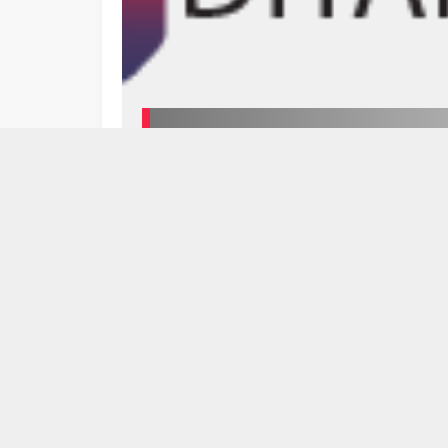
10. Sınıf Türk Dili ve Edebi
1
2
3
4
5
6
7
Planlar 10
16/09/2024 11:57
ÖĞRETMEN D
04/09/202
10. Sınıf Türk Dili ve Edebiyatı