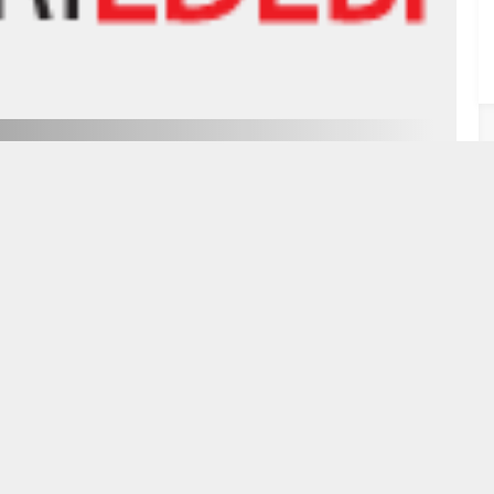
yatı Günlük Haftalık Planları
8
9
10
11
12
13
14
15
OSYASI
,
Planlar 10
,
Planlar 11
ÖĞRETMEN DOSYASI
,
Planlar 10
4 22:16
04/09/2024 20:40