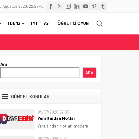
6 Ağustos 2026, 22:27:41
TDE 12
TYT
AYT
ÖĞRETİCİ OYUN
Ara
ARA
GÜNCEL KONULAR
09/07/2026 22:03
Yeraltından Notlar
Yeraltından Notlar, modern
psikolojik romanın temel
taşlarından biridir.
09/07/2026 21:57