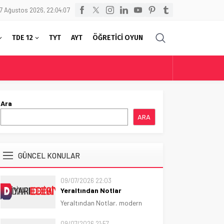
7 Ağustos 2026, 22:04:07
TDE 12
TYT
AYT
ÖĞRETİCİ OYUN
Ara
ARA
GÜNCEL KONULAR
09/07/2026 22:03
Yeraltından Notlar
Yeraltından Notlar, modern
psikolojik romanın temel
taşlarından biridir.
09/07/2026 21:57