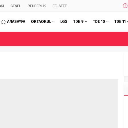
SI
GENEL
REHBERLİK
FELSEFE
ANASAYFA
ORTAOKUL
LGS
TDE 9
TDE 10
TDE 11