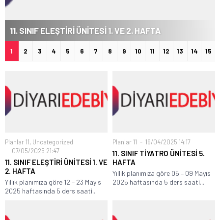
11. SINIF ELEŞTİRİ ÜNİTESİ 1. VE 2. HAFTA
1
2
3
4
5
6
7
8
9
10
11
12
13
14
15
Planlar 11
,
Uncategorized
Planlar 11
19/04/2025 14:17
07/05/2025 21:47
11. SINIF TİYATRO ÜNİTESİ 5.
11. SINIF ELEŞTİRİ ÜNİTESİ 1. VE
HAFTA
2. HAFTA
Yıllık planımıza göre 05 – 09 Mayıs
Yıllık planımıza göre 12 – 23 Mayıs
2025 haftasında 5 ders saati...
2025 haftasında 5 ders saati...