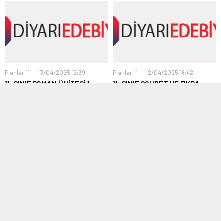
Planlar 11
13/04/2025 12:39
Planlar 11
12/04/2025 16:42
11. SINIF ROMAN ÜNİTESİ 1.
11. SINIF SOHBET VE FIKRA
HAFTA
ÜNİTESİ 1. VE 2. HAFTA
Yıllık planımıza göre 10 – 14 Şubat
Yıllık planımıza göre 13 Ocak 2025
2025 haftasında 5 ders saati...
– 7 Şubat 2025 haftasında 10...
Planlar 11
30/12/2024 14:14
Planlar 11
01/12/2024 17:20
11. SINIF MAKALE ÜNİTESİ 1-2-
11. SINIF ŞİİR ÜNİTESİ 1-2-3-4-
3. HAFTALAR
5-6. HAFTALAR