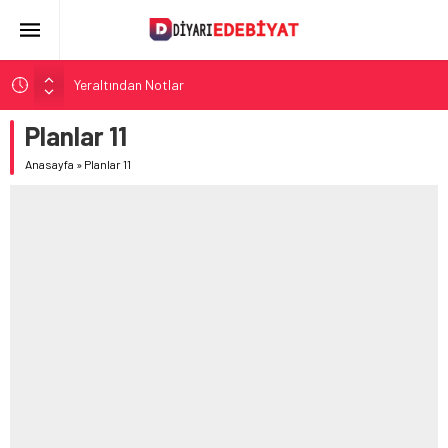
Yeraltından Notlar
Aylak Adam
Planlar 11
Zebercet
Anasayfa
»
Planlar 11
Demiryolu Hikâyecileri
Korkuyu Beklerken