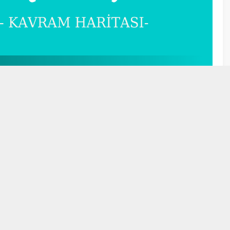
ASI
2
3
pe Jandarma Anıtı ve
KONULARINA GÖRE ŞİİR TÜRLERİ