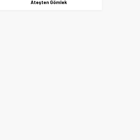
Ateşten Gömlek
NAMIK KE