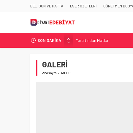
BEL. GÜN VE HAFTA
ESER ÖZETLERİ
ÖĞRETMEN DOSYA
SON DAKİKA
Yeraltından Notlar
Aylak Adam
Zebercet
GALERİ
Demiryolu Hikâyecileri
Anasayfa
»
GALERİ
Korkuyu Beklerken