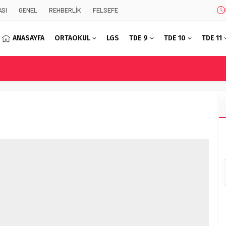
SI
GENEL
REHBERLİK
FELSEFE
ANASAYFA
ORTAOKUL
LGS
TDE 9
TDE 10
TDE 11