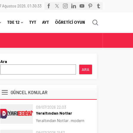
7 Ağustos 2026, 01:30:33
TDE 12
TYT
AYT
ÖĞRETİCİ OYUN
Ara
ARA
GÜNCEL KONULAR
09/07/2026 22:03
Yeraltından Notlar
Yeraltından Notlar, modern
psikolojik romanın temel
taşlarından biridir.
09/07/2026 21:57