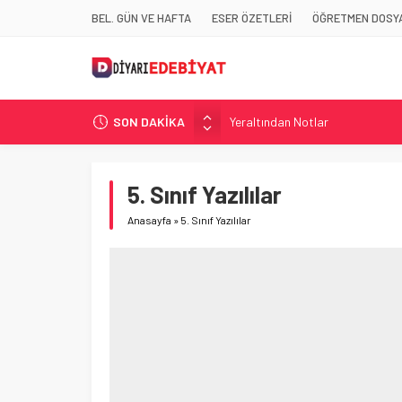
BEL. GÜN VE HAFTA
ESER ÖZETLERİ
ÖĞRETMEN DOSYA
SON DAKİKA
Yeraltından Notlar
Aylak Adam
Zebercet
5. Sınıf Yazılılar
Demiryolu Hikâyecileri
Anasayfa
»
5. Sınıf Yazılılar
Korkuyu Beklerken