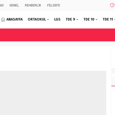
SI
GENEL
REHBERLİK
FELSEFE
ANASAYFA
ORTAOKUL
LGS
TDE 9
TDE 10
TDE 11