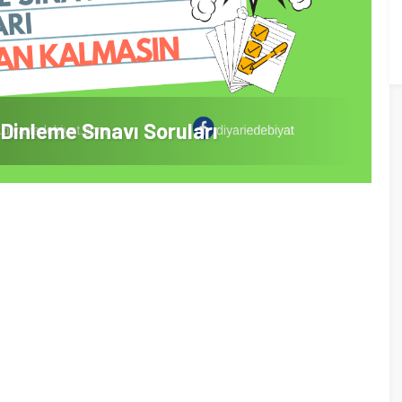
 Dinleme Sınavı Soruları