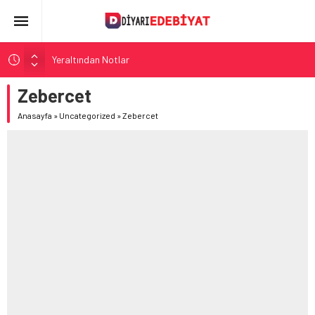
Yeraltından Notlar
Aylak Adam
Zebercet
Zebercet
Anasayfa
»
Uncategorized
»
Zebercet
Demiryolu Hikâyecileri
Korkuyu Beklerken