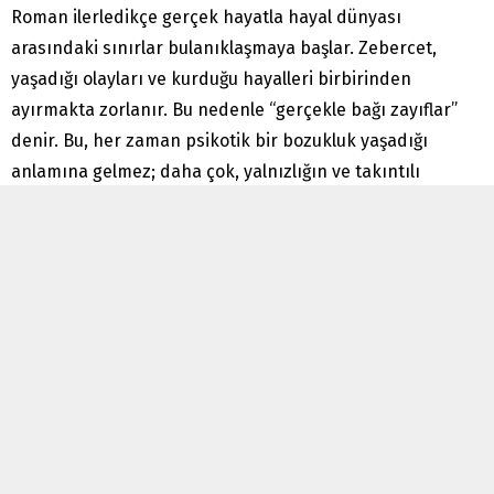
Roman ilerledikçe gerçek hayatla hayal dünyası
arasındaki sınırlar bulanıklaşmaya başlar. Zebercet,
yaşadığı olayları ve kurduğu hayalleri birbirinden
ayırmakta zorlanır. Bu nedenle “gerçekle bağı zayıflar”
denir. Bu, her zaman psikotik bir bozukluk yaşadığı
anlamına gelmez; daha çok, yalnızlığın ve takıntılı
düşüncelerin gerçekliği algılama biçimini giderek
bozduğunu anlatır.
Freud’un bakış açısından Zebercet, bastırılmış arzularını
sağlıklı ilişkiler içinde ifade edemediği için onları zihninde
tekrar tekrar yaşar. Jung açısından ise kendi “gölgesiyle”
yüzleşemez; istemediği yönlerini kabul edemediği için iç
çatışması büyür.
Bu yönüyle Zebercet ile Oğuz Atay’ın Selim Işık’ı arasında
ilginç bir fark vardır: