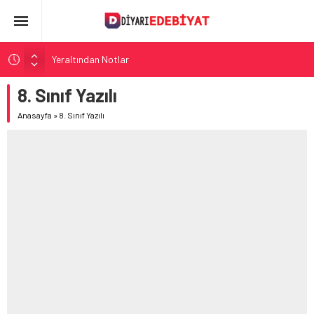
Yeraltından Notlar
Aylak Adam
8. Sınıf Yazılı
Zebercet
Anasayfa
»
8. Sınıf Yazılı
Demiryolu Hikâyecileri
Korkuyu Beklerken