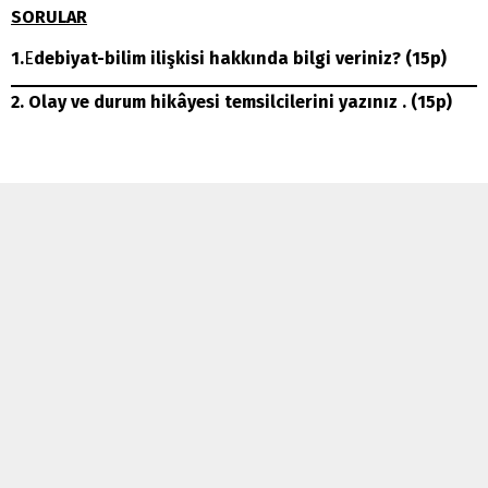
SORULAR
1.
E
debiyat-bilim ilişkisi hakkında bilgi veriniz?
(15p)
2. Olay ve durum hikâyesi temsilcilerini yazınız
. (15p)