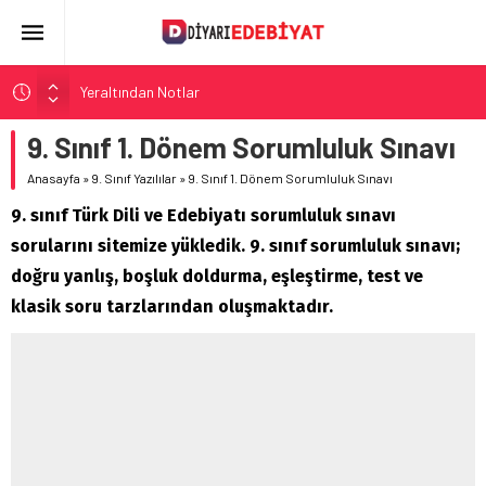
Yeraltından Notlar
Aylak Adam
9. Sınıf 1. Dönem Sorumluluk Sınavı
Zebercet
Anasayfa
»
9. Sınıf Yazılılar
»
9. Sınıf 1. Dönem Sorumluluk Sınavı
Demiryolu Hikâyecileri
9. sınıf Türk Dili ve Edebiyatı sorumluluk sınavı
Korkuyu Beklerken
sorularını sitemize yükledik. 9. sınıf sorumluluk sınavı;
doğru yanlış, boşluk doldurma, eşleştirme, test ve
klasik soru tarzlarından oluşmaktadır.