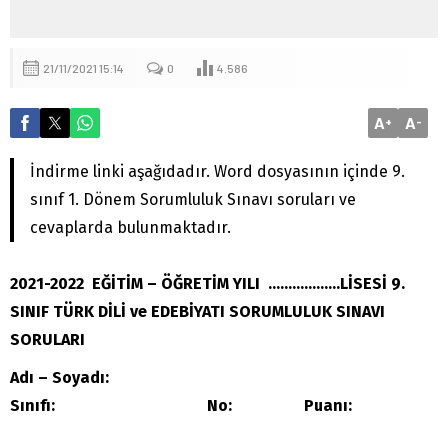
21/11/2021 15:14
0
4.586
A
A
+
-
İndirme linki aşağıdadır. Word dosyasının içinde 9.
sınıf 1. Dönem Sorumluluk Sınavı soruları ve
cevaplarda bulunmaktadır.
2021-2022 EĞİTİM – ÖĞRETİM YILI ………………LİSESİ 9.
SINIF TÜRK DİLİ ve EDEBİYATI SORUMLULUK SINAVI
SORULARI
Adı – Soyadı:
Sınıfı: No: Puanı: