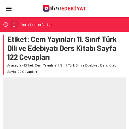
Yeraltından Notlar
Aylak Adam
Etiket:
Cem Yayınları 11. Sınıf Türk
Zebercet
Dili ve Edebiyatı Ders Kitabı Sayfa
Demiryolu Hikâyecileri
122 Cevapları
Korkuyu Beklerken
Anasayfa
»
Etiket: Cem Yayınları 11. Sınıf Türk Dili ve Edebiyatı Ders Kitabı
Sayfa 122 Cevapları