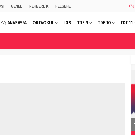
SI
GENEL
REHBERLİK
FELSEFE
ANASAYFA
ORTAOKUL
LGS
TDE 9
TDE 10
TDE 11
Korkuyu Beklerken