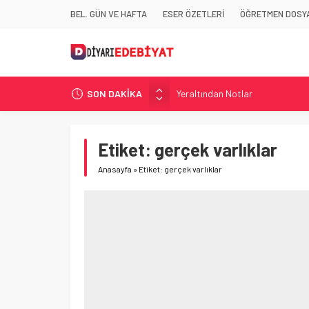
BEL. GÜN VE HAFTA
ESER ÖZETLERİ
ÖĞRETMEN DOSYA
SON DAKİKA
Yeraltından Notlar
Aylak Adam
Zebercet
Etiket:
gerçek varlıklar
Demiryolu Hikâyecileri
Anasayfa
»
Etiket: gerçek varlıklar
Korkuyu Beklerken
Demiryolu Hikâyecileri