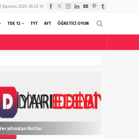
7 Ağustos 2026, 05:53:19
TDE 12
TYT
AYT
ÖĞRETİCİ OYUN
Yeraltından Notlar
Aylak Adam