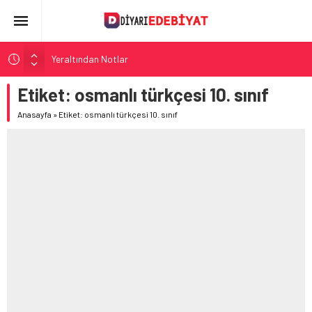
Yeraltından Notlar
Aylak Adam
Etiket:
osmanlı türkçesi 10. sınıf
Zebercet
Anasayfa
»
Etiket: osmanlı türkçesi 10. sınıf
Demiryolu Hikâyecileri
Korkuyu Beklerken