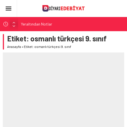
Yeraltından Notlar
Aylak Adam
Etiket:
osmanlı türkçesi 9. sınıf
Zebercet
Anasayfa
»
Etiket: osmanlı türkçesi 9. sınıf
Demiryolu Hikâyecileri
Korkuyu Beklerken