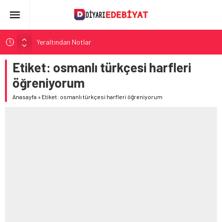
Yeraltından Notlar
Aylak Adam
Etiket:
osmanlı türkçesi harfleri
Zebercet
öğreniyorum
Demiryolu Hikâyecileri
Anasayfa
»
Etiket: osmanlı türkçesi harfleri öğreniyorum
Korkuyu Beklerken