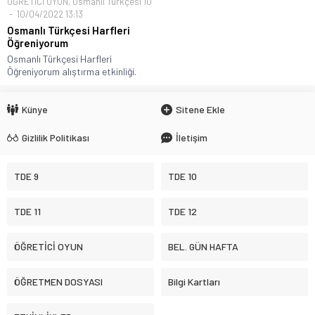
ÖĞRETİCİ OYUN
,
Osmanlı Türkçesi 10
10/04/2022 13:13
Osmanlı Türkçesi Harfleri
Öğreniyorum
Osmanlı Türkçesi Harfleri
Öğreniyorum alıştırma etkinliği.
Künye
Sitene Ekle
Gizlilik Politikası
İletişim
TDE 9
TDE 10
TDE 11
TDE 12
ÖĞRETİCİ OYUN
BEL. GÜN HAFTA
ÖĞRETMEN DOSYASI
Bilgi Kartları