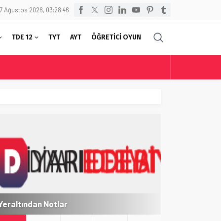
7 Ağustos 2026, 03:28:46
TDE 12
TYT
AYT
ÖĞRETİCİ OYUN
Yeraltından Notlar
Aylak Adam