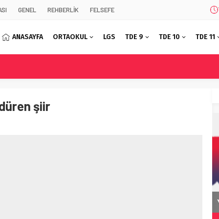
SI
GENEL
REHBERLİK
FELSEFE
ANASAYFA
ORTAOKUL
LGS
TDE 9
TDE 10
TDE 11
rdüren şiir
Korkuyu Beklerken