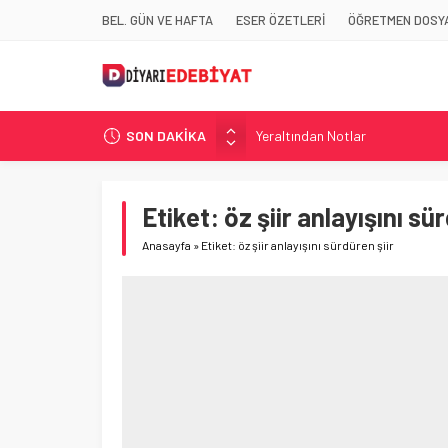
BEL. GÜN VE HAFTA
ESER ÖZETLERİ
ÖĞRETMEN DOSYA
SON DAKİKA
Yeraltından Notlar
Aylak Adam
Zebercet
Etiket:
öz şiir anlayışını sü
Demiryolu Hikâyecileri
Anasayfa
»
Etiket: öz şiir anlayışını sürdüren şiir
Korkuyu Beklerken
Demiryolu Hikâyecileri