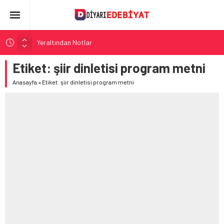
Yeraltından Notlar
Aylak Adam
Etiket:
şiir dinletisi program metni
Zebercet
Anasayfa
»
Etiket: şiir dinletisi program metni
Demiryolu Hikâyecileri
Korkuyu Beklerken