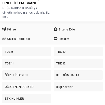
DİNLETİSİ PROGRAMI
GÖĞE BAKMA DURAĞI şiir
dinletisine hepiniz hoş geldiniz. Biz
de...
Künye
Sitene Ekle
Gizlilik Politikası
İletişim
TDE 9
TDE 10
TDE 11
TDE 12
ÖĞRETİCİ OYUN
BEL. GÜN HAFTA
ÖĞRETMEN DOSYASI
Bilgi Kartları
ETKİNLİKLER