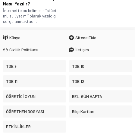
Nasıl Yazılır?
İnternette bu kelimenin “silüet
mi, sülüyet mi” olarak yazıldığı
sorgulanmaktadır.
Künye
Sitene Ekle
Gizlilik Politikası
İletişim
TDE 9
TDE 10
TDE 11
TDE 12
ÖĞRETİCİ OYUN
BEL. GÜN HAFTA
ÖĞRETMEN DOSYASI
Bilgi Kartları
ETKİNLİKLER