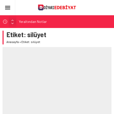
Yeraltından Notlar
Aylak Adam
Etiket:
silüyet
Zebercet
Anasayfa
»
Etiket: silüyet
Demiryolu Hikâyecileri
Korkuyu Beklerken