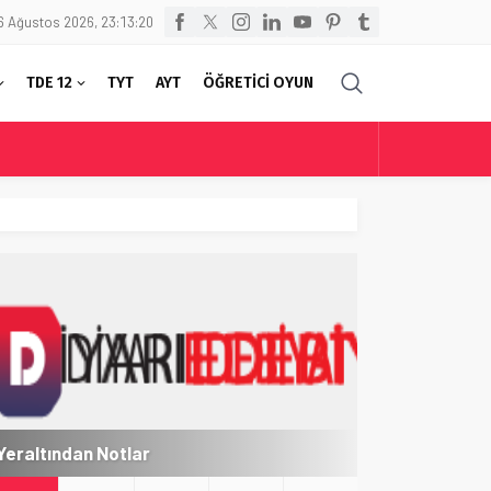
6 Ağustos 2026, 23:13:20
TDE 12
TYT
AYT
ÖĞRETİCİ OYUN
Yeraltından Notlar
Aylak Adam