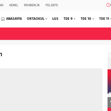
SI
GENEL
REHBERLİK
FELSEFE
ANASAYFA
ORTAOKUL
LGS
TDE 9
TDE 10
TDE 11
m
Korkuyu Beklerken