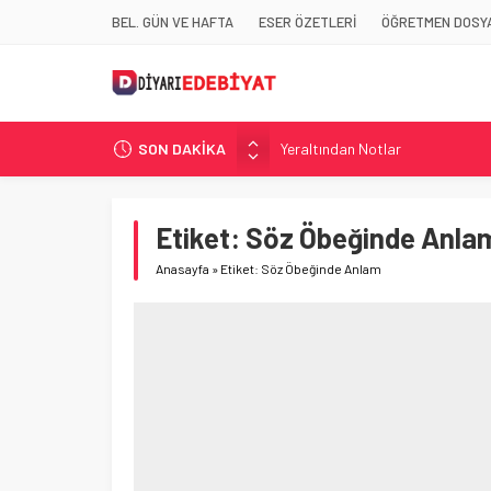
BEL. GÜN VE HAFTA
ESER ÖZETLERİ
ÖĞRETMEN DOSYA
SON DAKİKA
Yeraltından Notlar
Aylak Adam
Zebercet
Etiket:
Söz Öbeğinde Anla
Demiryolu Hikâyecileri
Anasayfa
»
Etiket: Söz Öbeğinde Anlam
Korkuyu Beklerken
Demiryolu Hikâyecileri