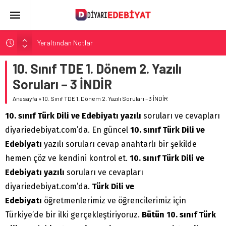
Yeraltından Notlar
Aylak Adam
10. Sınıf TDE 1. Dönem 2. Yazılı
Zebercet
Soruları – 3 İNDİR
Demiryolu Hikâyecileri
Anasayfa
»
10. Sınıf TDE 1. Dönem 2. Yazılı Soruları – 3 İNDİR
Korkuyu Beklerken
10. sınıf Türk Dili ve Edebiyatı yazılı
soruları ve cevapları
diyariedebiyat.com’da. En güncel
10. sınıf
Türk Dili ve
Edebiyatı
yazılı soruları cevap anahtarlı bir şekilde
hemen çöz ve kendini kontrol et.
10. sınıf Türk Dili ve
Edebiyatı yazılı
soruları ve cevapları
diyariedebiyat.com’da.
Türk Dili ve
Edebiyatı
öğretmenlerimiz ve öğrencilerimiz için
Türkiye’de bir ilki gerçekleştiriyoruz.
Bütün 10. sınıf Türk