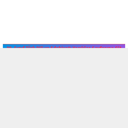
10. Sınıf Türk Dili ve Edebiyatı Yazılılar Sayfasına Git
Künye
Sitene Ekle
Gizlilik Politikası
İletişim
TDE 9
TDE 10
TDE 11
TDE 12
ÖĞRETİCİ OYUN
BEL. GÜN HAFTA