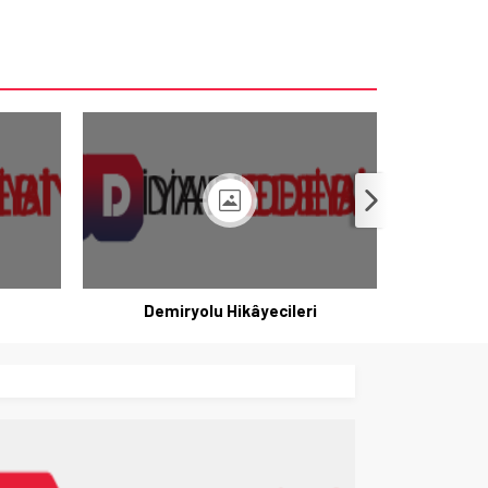
Demiryolu Hikâyecileri
K