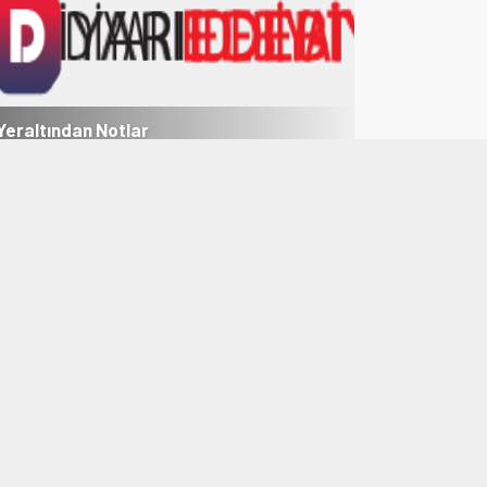
Yeraltından Notlar
Aylak Adam
1
2
3
4
5