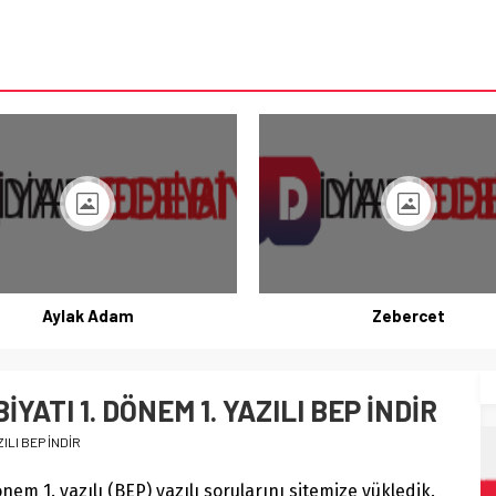
Aylak Adam
Zebercet
BİYATI 1. DÖNEM 1. YAZILI BEP İNDİR
ZILI BEP İNDİR
dönem 1. yazılı (BEP) yazılı sorularını sitemize yükledik.