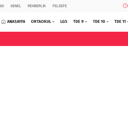
SI
GENEL
REHBERLİK
FELSEFE
ANASAYFA
ORTAOKUL
LGS
TDE 9
TDE 10
TDE 11