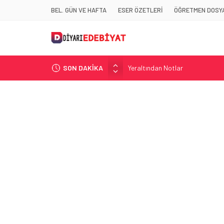
BEL. GÜN VE HAFTA
ESER ÖZETLERİ
ÖĞRETMEN DOSYA
SON DAKİKA
Yeraltından Notlar
Aylak Adam
Zebercet
Demiryolu Hikâyecileri
Korkuyu Beklerken