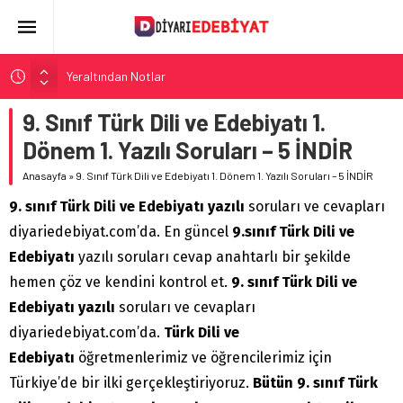
Yeraltından Notlar
Aylak Adam
9. Sınıf Türk Dili ve Edebiyatı 1.
Zebercet
Dönem 1. Yazılı Soruları – 5 İNDİR
Demiryolu Hikâyecileri
Anasayfa
»
9. Sınıf Türk Dili ve Edebiyatı 1. Dönem 1. Yazılı Soruları – 5 İNDİR
Korkuyu Beklerken
9. sınıf Türk Dili ve Edebiyatı yazılı
soruları ve cevapları
diyariedebiyat.com’da. En güncel
9.sınıf
Türk Dili ve
Edebiyatı
yazılı soruları cevap anahtarlı bir şekilde
hemen çöz ve kendini kontrol et.
9. sınıf Türk Dili ve
Edebiyatı yazılı
soruları ve cevapları
diyariedebiyat.com’da.
Türk Dili ve
Edebiyatı
öğretmenlerimiz ve öğrencilerimiz için
Türkiye’de bir ilki gerçekleştiriyoruz.
Bütün 9. sınıf Türk