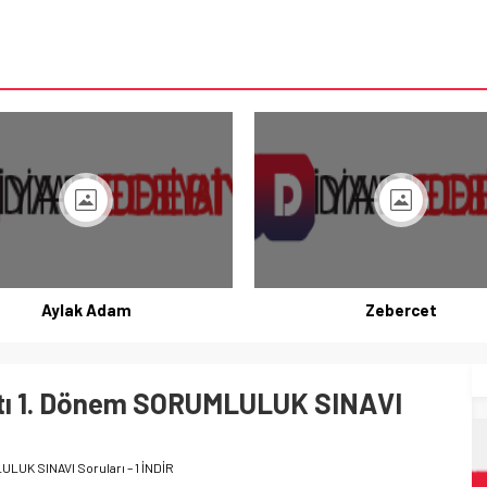
Aylak Adam
Zebercet
iyatı 1. Dönem SORUMLULUK SINAVI
LULUK SINAVI Soruları – 1 İNDİR