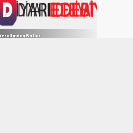
Yeraltından Notlar
Aylak Adam
1
2
3
4
5