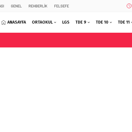
SI
GENEL
REHBERLİK
FELSEFE
ANASAYFA
ORTAOKUL
LGS
TDE 9
TDE 10
TDE 11