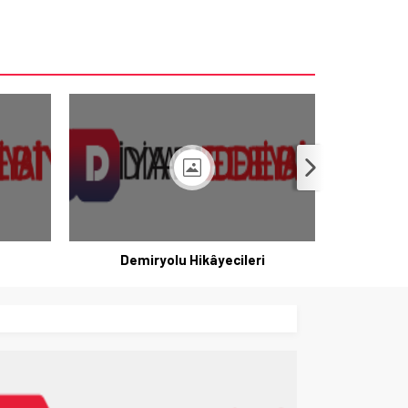
Demiryolu Hikâyecileri
K