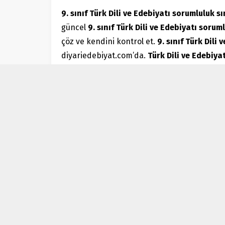
9. sınıf Türk Dili ve Edebiyatı sorumluluk s
güncel
9. sınıf
Türk Dili ve Edebiyatı
soruml
çöz ve kendini kontrol et.
9. sınıf Türk Dili 
diyariedebiyat.com’da.
Türk Dili ve Edebiya
Demiryolu Hikâyecileri
ilki gerçekleştiriyoruz.
Bütün 9. sınıf Türk D
anahtarı ile birlikte veriyoruz.
2021-2022 Eğitim Öğretim yılında
Türk Dili v
yardımcısı olmak için çalışıyoruz. Sitemizde
tarafından güncel bir şekilde derlenip haz