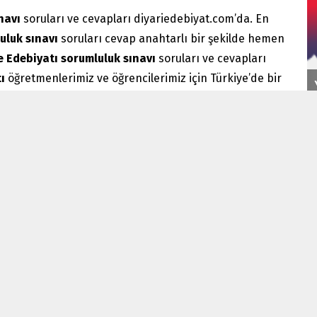
ınavı
soruları ve cevapları diyariedebiyat.com’da. En
uluk sınavı
soruları cevap anahtarlı bir şekilde hemen
ve Edebiyatı
sorumluluk sınavı
soruları ve cevapları
tı
öğretmenlerimiz ve öğrencilerimiz için Türkiye’de bir
Korkuyu Beklerken
ili ve Edebiyatı
sorumluluk sınavı
sorularını cevap
e Edebiyatı
öğretmenleri ve öğrencilerin en büyük
ki bütün yazılılar
Türk Dili ve Edebiyatı
öğretmenlerimiz
ırlanmakta ve yayımlanmaktadır.