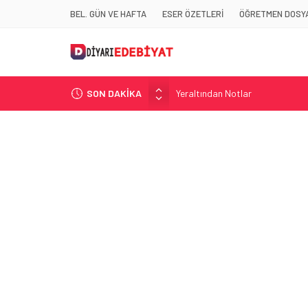
BEL. GÜN VE HAFTA
ESER ÖZETLERİ
ÖĞRETMEN DOSYA
SON DAKİKA
Yeraltından Notlar
Aylak Adam
Zebercet
Demiryolu Hikâyecileri
Korkuyu Beklerken