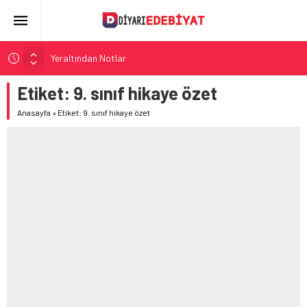
Yeraltından Notlar
Aylak Adam
Etiket:
9. sınıf hikaye özet
Zebercet
Anasayfa
»
Etiket: 9. sınıf hikaye özet
Demiryolu Hikâyecileri
Korkuyu Beklerken