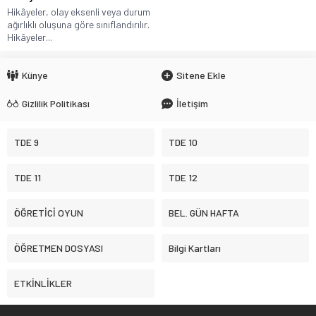
Hikâyeler, olay eksenli veya durum
ağırlıklı oluşuna göre sınıflandırılır.
Hikâyeler...
Künye
Sitene Ekle
Gizlilik Politikası
İletişim
TDE 9
TDE 10
TDE 11
TDE 12
ÖĞRETİCİ OYUN
BEL. GÜN HAFTA
ÖĞRETMEN DOSYASI
Bilgi Kartları
ETKİNLİKLER