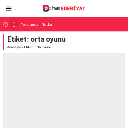
Yeraltından Notlar
Aylak Adam
Etiket:
orta oyunu
Zebercet
Anasayfa
»
Etiket: orta oyunu
Demiryolu Hikâyecileri
Korkuyu Beklerken