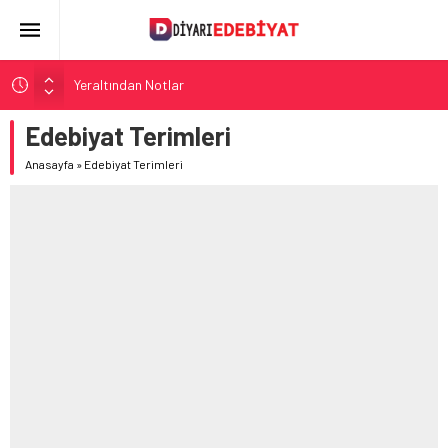
Yeraltından Notlar
Aylak Adam
Edebiyat Terimleri
Zebercet
Anasayfa
»
Edebiyat Terimleri
Demiryolu Hikâyecileri
Korkuyu Beklerken