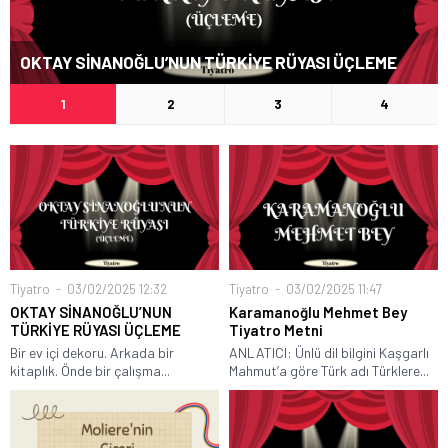
OKTAY SİNANOĞLU’NUN TÜRKİYE RÜYASI ÜÇLEME
1
2
3
4
Tiyatro
03/02/2025 12:32
Tiyatro
03/02/2025 11:47
OKTAY SİNANOĞLU’NUN
Karamanoğlu Mehmet Bey
TÜRKİYE RÜYASI ÜÇLEME
Tiyatro Metni
Bir ev içi dekoru. Arkada bir
ANLATICI: Ünlü dil bilgini Kaşgarlı
kitaplık. Önde bir çalışma...
Mahmut’a göre Türk adı Türklere...