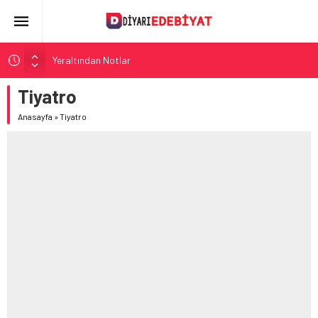
Yeraltından Notlar
Aylak Adam
Tiyatro
Zebercet
Anasayfa
»
Tiyatro
Demiryolu Hikâyecileri
Korkuyu Beklerken