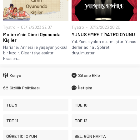
Tiyatro
08/12/2023 22:07
Tiyatro
07/12/2023 20:20
Moliere’nin Cimri Oyununda
YUNUS EMRE TİYATRO OYUNU
Kişiler
Yol. Yunus yolda oturmuştur. Yunus
Mariane: Annesi ile yaşayan yoksul
derler adına . Şöhreti
bir kızdır. Cleante’ye aşıktır.
duyulmuştur....
Esasen...
Künye
Sitene Ekle
Gizlilik Politikası
İletişim
TDE 9
TDE 10
TDE 11
TDE 12
ÖĞRETİCİ OYUN
BEL. GÜN HAFTA