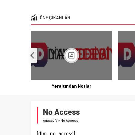
ÖNE ÇIKANLAR
Yeraltından Notlar
No Access
Anasayfa
»
No Access
[dlm_no_access]