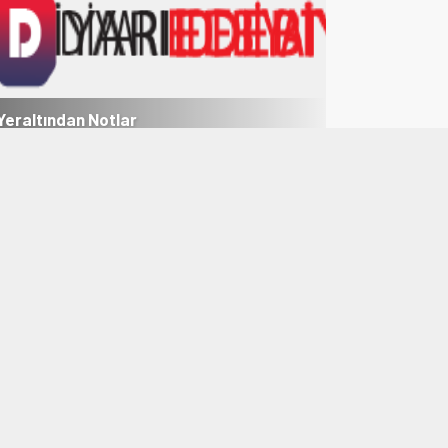
Yeraltından Notlar
Aylak Adam
1
2
3
4
5