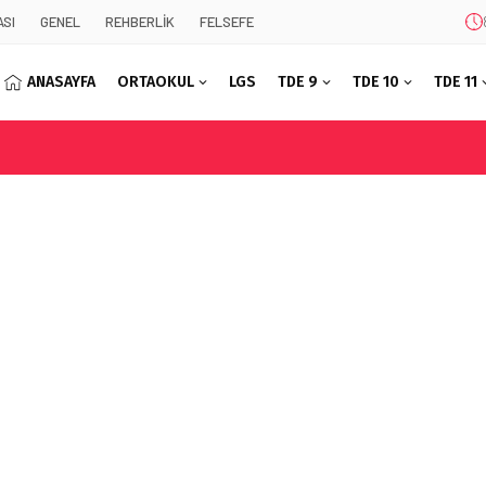
SI
GENEL
REHBERLİK
FELSEFE
ANASAYFA
ORTAOKUL
LGS
TDE 9
TDE 10
TDE 11