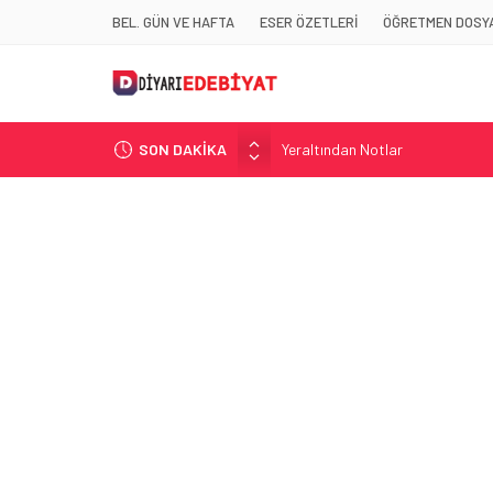
BEL. GÜN VE HAFTA
ESER ÖZETLERİ
ÖĞRETMEN DOSYA
SON DAKİKA
Yeraltından Notlar
Aylak Adam
Zebercet
Demiryolu Hikâyecileri
Korkuyu Beklerken