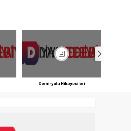
Demiryolu Hikâyecileri
K