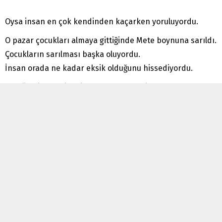
Oysa insan en çok kendinden kaçarken yoruluyordu.
O pazar çocukları almaya gittiğinde Mete boynuna sarıldı.
Çocukların sarılması başka oluyordu.
İnsan orada ne kadar eksik olduğunu hissediyordu.
“Bugün gitmeyelim bir yere baba,” dedi Mete.
“Evde kalalım.”