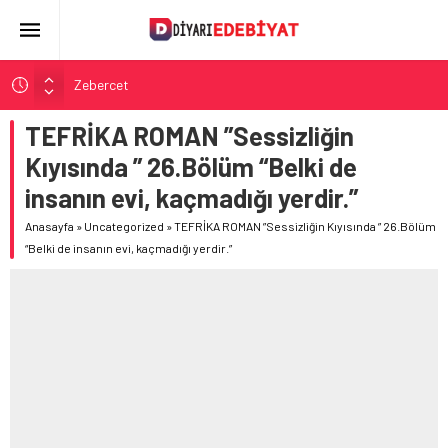
Zebercet
Demiryolu Hikâyecileri
TEFRİKA ROMAN ”Sessizliğin
Korkuyu Beklerken
Kıyısında ” 26.Bölüm “Belki de
Yeraltından Notlar
insanın evi, kaçmadığı yerdir.”
Aylak Adam
Anasayfa
»
Uncategorized
»
TEFRİKA ROMAN ”Sessizliğin Kıyısında ” 26.Bölüm
“Belki de insanın evi, kaçmadığı yerdir.”