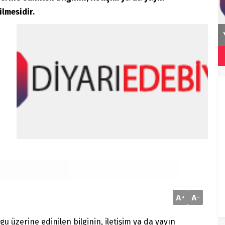
ilmesidir.
Korkuyu Beklerken
A
A
+
-
gu üzerine edinilen bilginin, iletişim ya da yayın