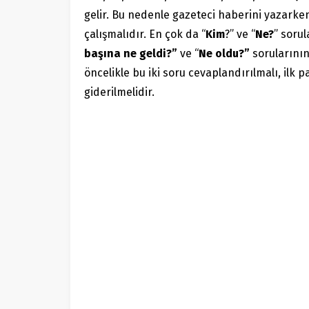
gelir. Bu nedenle gazeteci haberini yazar
çalışmalıdır. En çok da “
Kim
?” ve “
Ne?
” sorul
başına ne geldi?”
ve “
Ne oldu?”
sorularını
öncelikle bu iki soru cevaplandırılmalı, ilk
giderilmelidir.