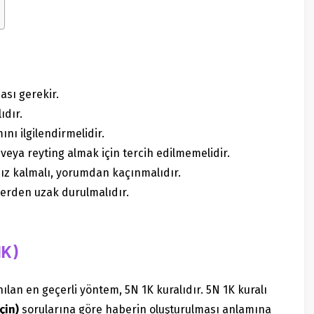
ası gerekir.
ıdır.
nı ilgilendirmelidir.
 veya reyting almak için tercih edilmemelidir.
fsız kalmalı, yorumdan kaçınmalıdır.
lerden uzak durulmalıdır.
1K)
an en geçerli yöntem, 5N 1K kuralıdır. 5N 1K kuralı
çin)
sorularına göre haberin oluşturulması anlamına