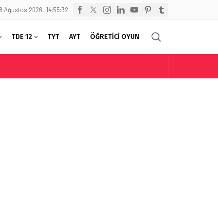
8 Ağustos 2026, 14:55:32
TDE 12
TYT
AYT
ÖĞRETİCİ OYUN