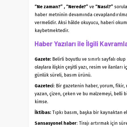
“Ne zaman?” , “Nerede?”
ve
“Nasıl?”
sorula
haber metninin devamında cevaplandırılmal
vermelidir. Aksi hâlde okuyucu, haberi okum
kaybetmektedir.
Haber Yazıları ile İlgili Kavraml
Gazete:
Belirli boyutlu ve sınırlı sayfalı ol
olaylara ilişkin çeşitli yazı, resim ve ilanları 
günlük süreli, basım ürünü.
Gazeteci
: Bir gazetenin haber, yorum, fikir,
yazan, çizen, çeken ve bu malzemeyi, belli b
kimse.
İktibas:
Tıpkı basım, başka bir kaynaktan e
Sansasyonel haber
: Tirajı artırmak için s