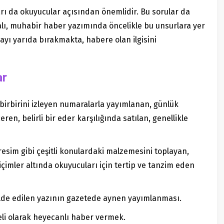
rı da okuyucular açısından önemlidir. Bu sorular da
ı, muhabir haber yazımında öncelikle bu unsurlara yer
ayı yarıda bırakmakta, habere olan ilgisini
ar
up birbirini izleyen numaralarla yayımlanan, günlük
içeren, belirli bir eder karşılığında satılan, genellikle
 resim gibi çeşitli konulardaki malzemesini toplayan,
içimler altında okuyucuları için tertip ve tanzim eden
lde edilen yazının gazetede aynen yayımlanması.
üreli olarak heyecanlı haber vermek.