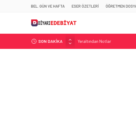
BEL. GÜN VE HAFTA
ESER ÖZETLERİ
ÖĞRETMEN DOSYA
SON DAKİKA
Yeraltından Notlar
Aylak Adam
Zebercet
Demiryolu Hikâyecileri
Korkuyu Beklerken