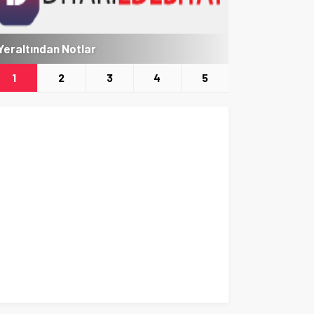
Yeraltından Notlar
Aylak Adam
1
2
3
4
5