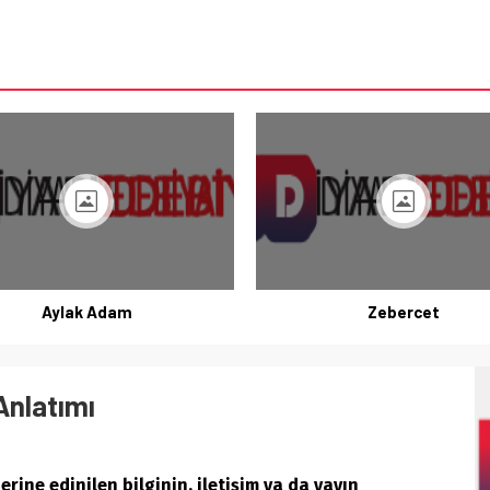
Aylak Adam
Zebercet
Anlatımı
erine edinilen bilginin, iletişim ya da yayın