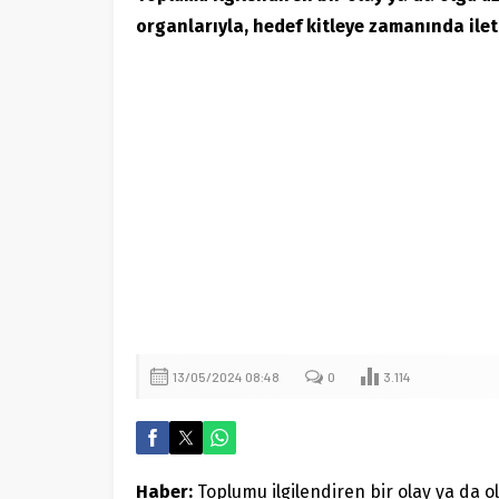
organlarıyla, hedef kitleye zamanında ilet
Demiryolu Hikâyecileri
13/05/2024 08:48
0
3.114
Haber:
Toplumu ilgilendiren bir olay ya da ol