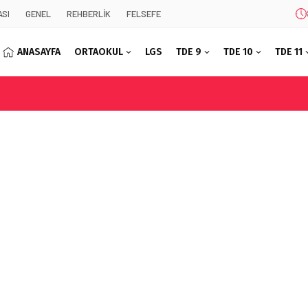
SI
GENEL
REHBERLİK
FELSEFE
ANASAYFA
ORTAOKUL
LGS
TDE 9
TDE 10
TDE 11