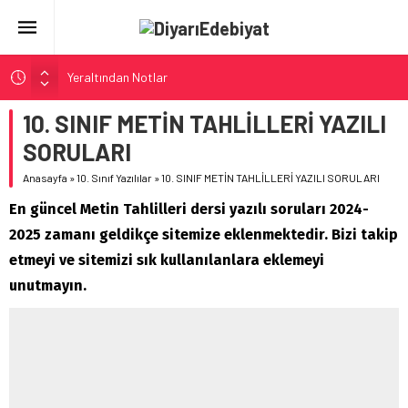
Yeraltından Notlar
Aylak Adam
10. SINIF METİN TAHLİLLERİ YAZILI
Zebercet
SORULARI
Demiryolu Hikâyecileri
Anasayfa
»
10. Sınıf Yazılılar
»
10. SINIF METİN TAHLİLLERİ YAZILI SORULARI
Korkuyu Beklerken
En güncel Metin Tahlilleri dersi yazılı soruları 2024-
2025 zamanı geldikçe sitemize eklenmektedir. Bizi takip
etmeyi ve sitemizi sık kullanılanlara eklemeyi
unutmayın.