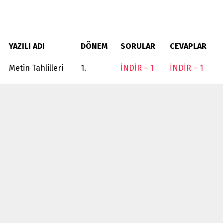
YAZILI ADI
DÖNEM
SORULAR
CEVAPLAR
Metin Tahlilleri
1.
İNDİR – 1
İNDİR – 1
Metin Tahlilleri
1.
İNDİR – 2
İNDİR – 2
Metin Tahlilleri
1.
İNDİR – 3
İNDİR – 3
Bizi Takip Edin
Diyariedebiyat.com ailesi olarak sunduğumuz paylaşım ve
içerikleri yakından takip etmek için sosyal medyada bizi
takip edin.
Facebook grubumuza katılmak için
tıklayınız.