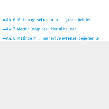
➡️A.4. 6. Metnin görsel unsurlarla ilişkisini belirler.
➡️A.4. 7. Metnin üslup özelliklerini belirler.
➡️A.4. 8. Metinde millî, manevi ve evrensel değerler ile
sosyal, siyasi, tarihî ve mitolojik ögeleri belirler.