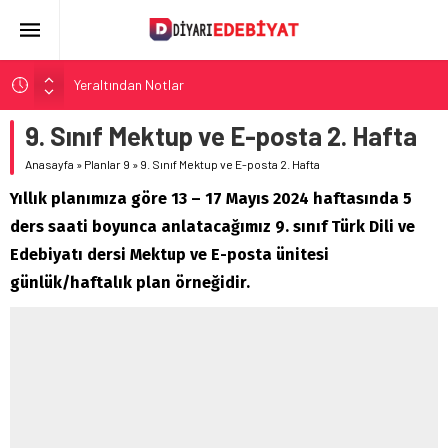
Yeraltından Notlar
Aylak Adam
9. Sınıf Mektup ve E-posta 2. Hafta
Zebercet
Anasayfa
»
Planlar 9
»
9. Sınıf Mektup ve E-posta 2. Hafta
Demiryolu Hikâyecileri
Yıllık planımıza göre 13 – 17 Mayıs 2024 haftasında 5
Korkuyu Beklerken
ders saati boyunca anlatacağımız 9. sınıf Türk Dili ve
Edebiyatı dersi Mektup ve E-posta ünitesi
günlük/haftalık plan örneğidir.