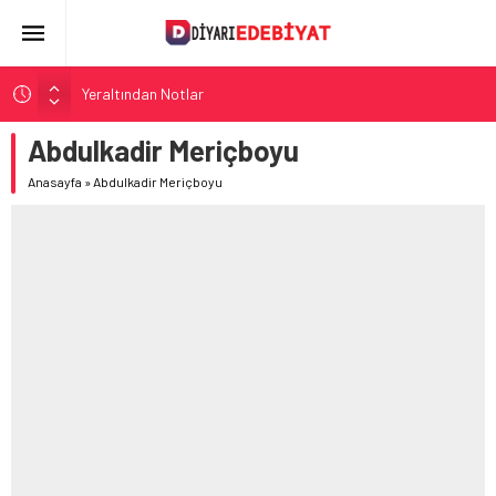
Yeraltından Notlar
Aylak Adam
Abdulkadir Meriçboyu
Zebercet
Anasayfa
»
Abdulkadir Meriçboyu
Demiryolu Hikâyecileri
Korkuyu Beklerken