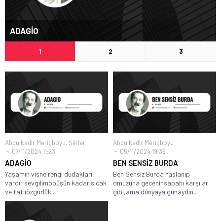
ADAGİO
1
2
3
Abdulkadir Meriçboyu
,
Şiirler
Abdulkadir Meriçboyu
07/11/2024 11:23
05/11/2024 19:36
ADAGİO
BEN SENSİZ BURDA
Yaşamın vişne rengi dudakları
Ben Sensiz Burda Yaslanıp
vardır sevgilimöpüşün kadar sıcak
omuzuna geceninsabahı karşılar
ve tatlıözgürlük...
gibi,ama dünyaya günaydın...