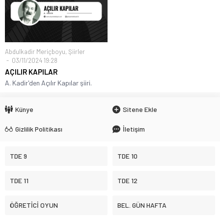
Abdulkadir Meriçboyu
,
Şiirler
03/11/2024 19:28
AÇILIR KAPILAR
A. Kadir'den Açılır Kapılar şiiri.
Künye
Sitene Ekle
Gizlilik Politikası
İletişim
TDE 9
TDE 10
TDE 11
TDE 12
ÖĞRETİCİ OYUN
BEL. GÜN HAFTA