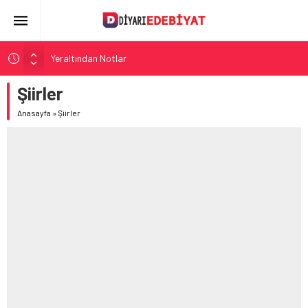
Yeraltından Notlar
Aylak Adam
Şiirler
Zebercet
Anasayfa
»
Şiirler
Demiryolu Hikâyecileri
Korkuyu Beklerken