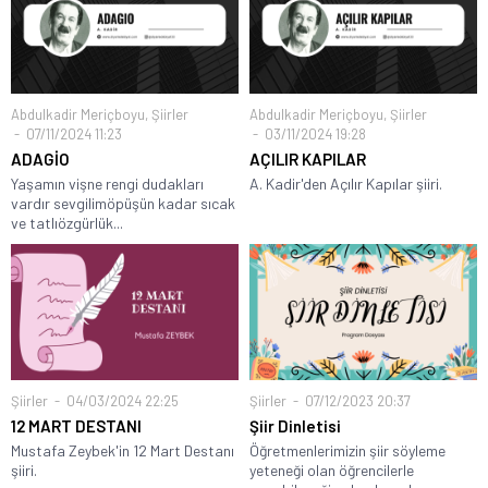
Abdulkadir Meriçboyu
,
Şiirler
Abdulkadir Meriçboyu
,
Şiirler
07/11/2024 11:23
03/11/2024 19:28
ADAGİO
AÇILIR KAPILAR
Yaşamın vişne rengi dudakları
A. Kadir'den Açılır Kapılar şiiri.
vardır sevgilimöpüşün kadar sıcak
ve tatlıözgürlük...
Şiirler
04/03/2024 22:25
Şiirler
07/12/2023 20:37
12 MART DESTANI
Şiir Dinletisi
Mustafa Zeybek'in 12 Mart Destanı
Öğretmenlerimizin şiir söyleme
şiiri.
yeteneği olan öğrencilerle