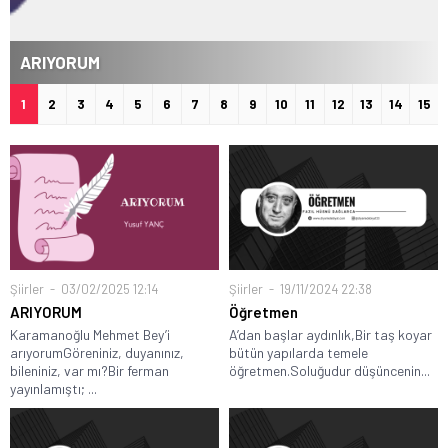
ARIYORUM
1
2
3
4
5
6
7
8
9
10
11
12
13
14
15
Şiirler
03/02/2025 12:14
Şiirler
19/11/2024 22:38
ARIYORUM
Öğretmen
Karamanoğlu Mehmet Bey’i
A’dan başlar aydınlık,Bir taş koyar
arıyorumGöreniniz, duyanınız,
bütün yapılarda temele
bileniniz, var mı?Bir ferman
öğretmen.Soluğudur düşüncenin...
yayınlamıştı; ...