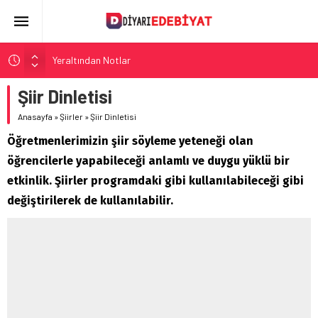
Yeraltından Notlar
Aylak Adam
Şiir Dinletisi
Zebercet
Anasayfa
»
Şiirler
»
Şiir Dinletisi
Demiryolu Hikâyecileri
Öğretmenlerimizin şiir söyleme yeteneği olan
Korkuyu Beklerken
öğrencilerle yapabileceği anlamlı ve duygu yüklü bir
etkinlik. Şiirler programdaki gibi kullanılabileceği gibi
değiştirilerek de kullanılabilir.