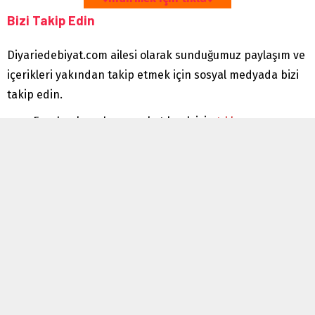
Bizi Takip Edin
Diyariedebiyat.com ailesi olarak sunduğumuz paylaşım ve
içerikleri yakından takip etmek için sosyal medyada bizi
takip edin.
Facebook grubumuza katılmak için
tıklayınız.
Telegram grubumuza katılmak için
tıklayınız.
İnstagram hesabımızı takip etmek için
tıklayın.
Twitter takip için
tıklayınız.
Yıldız vermeyi unutmayın 😉
[Total:
0
Average:
0
]