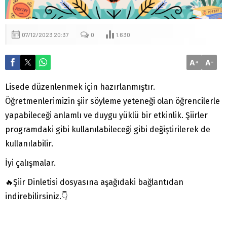
07/12/2023 20:37
0
1.630
A
A
+
-
Lisede düzenlenmek için hazırlanmıştır.
Öğretmenlerimizin şiir söyleme yeteneği olan öğrencilerle
yapabileceği anlamlı ve duygu yüklü bir etkinlik. Şiirler
programdaki gibi kullanılabileceği gibi değiştirilerek de
kullanılabilir.
İyi çalışmalar.
🔥Şiir Dinletisi dosyasına aşağıdaki bağlantıdan
indirebilirsiniz.👇