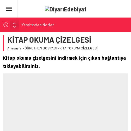
Yeraltından Notlar
Aylak Adam
KİTAP OKUMA ÇİZELGESİ
Zebercet
Anasayfa
»
ÖĞRETMEN DOSYASI
»
KİTAP OKUMA ÇİZELGESİ
Demiryolu Hikâyecileri
Kitap okuma çizelgesini indirmek için çıkan bağlantıya
Korkuyu Beklerken
tıklayabilirsiniz.