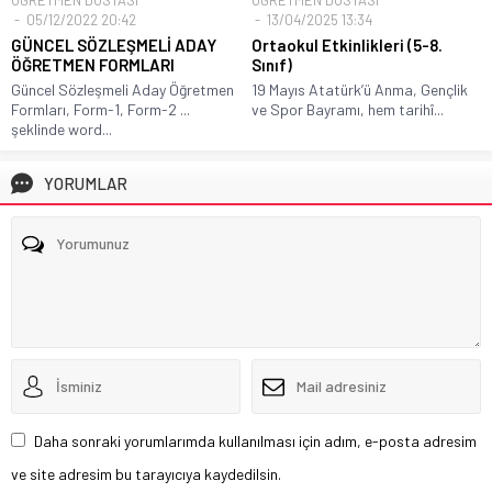
05/12/2022 20:42
13/04/2025 13:34
GÜNCEL SÖZLEŞMELİ ADAY
Ortaokul Etkinlikleri (5-8.
ÖĞRETMEN FORMLARI
Sınıf)
Güncel Sözleşmeli Aday Öğretmen
19 Mayıs Atatürk’ü Anma, Gençlik
Formları, Form-1, Form-2 ...
ve Spor Bayramı, hem tarihî...
şeklinde word...
YORUMLAR
Daha sonraki yorumlarımda kullanılması için adım, e-posta adresim
ve site adresim bu tarayıcıya kaydedilsin.