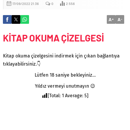
17/09/2022 21:36
0
2.556
A
A
+
-
KİTAP OKUMA ÇİZELGESİ
Kitap okuma çizelgesini indirmek için çıkan bağlantıya
tıklayabilirsiniz.👇
Lütfen 17 saniye bekleyiniz...
Yıldız vermeyi unutmayın 😉
[Total:
1
Average:
5
]