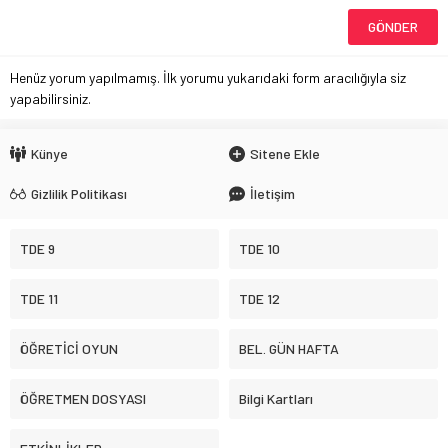
Henüz yorum yapılmamış. İlk yorumu yukarıdaki form aracılığıyla siz
yapabilirsiniz.
Künye
Sitene Ekle
Gizlilik Politikası
İletişim
TDE 9
TDE 10
TDE 11
TDE 12
ÖĞRETİCİ OYUN
BEL. GÜN HAFTA
ÖĞRETMEN DOSYASI
Bilgi Kartları