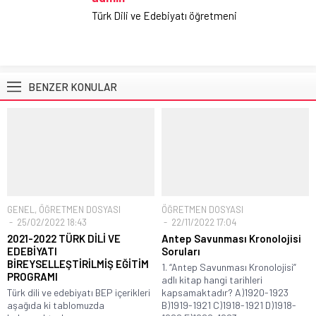
Türk Dili ve Edebiyatı öğretmeni
BENZER KONULAR
GENEL
,
ÖĞRETMEN DOSYASI
ÖĞRETMEN DOSYASI
25/02/2022 18:43
22/11/2022 17:04
2021-2022 TÜRK DİLİ VE
Antep Savunması Kronolojisi
EDEBİYATI
Soruları
BİREYSELLEŞTİRİLMİŞ EĞİTİM
1. “Antep Savunması Kronolojisi”
PROGRAMI
adlı kitap hangi tarihleri
Türk dili ve edebiyatı BEP içerikleri
kapsamaktadır? A)1920-1923
aşağıda ki tablomuzda
B)1919-1921 C)1918-1921 D)1918-