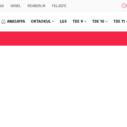
SI
GENEL
REHBERLİK
FELSEFE
ANASAYFA
ORTAOKUL
LGS
TDE 9
TDE 10
TDE 11