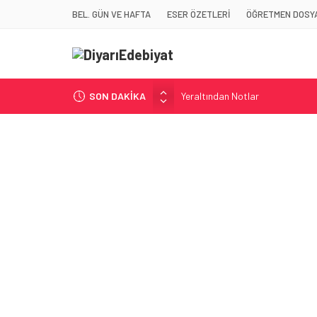
BEL. GÜN VE HAFTA
ESER ÖZETLERİ
ÖĞRETMEN DOSYA
SON DAKİKA
Yeraltından Notlar
Aylak Adam
Zebercet
Demiryolu Hikâyecileri
Korkuyu Beklerken