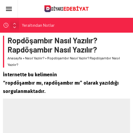
Yeraltından Notlar
Aylak Adam
Ropdöşambır Nasıl Yazılır?
Zebercet
Rapdöşambır Nasıl Yazılır?
Demiryolu Hikâyecileri
Anasayfa
»
Nasıl Yazılır?
»
Ropdöşambır Nasıl Yazılır? Rapdöşambır Nasıl
Korkuyu Beklerken
Yazılır?
İnternette bu kelimenin
“ropdöşambır mı, rapdöşambır mı” olarak yazıldığı
sorgulanmaktadır.