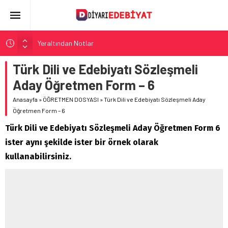
Yeraltından Notlar
Aylak Adam
Türk Dili ve Edebiyatı Sözleşmeli
Zebercet
Aday Öğretmen Form – 6
Demiryolu Hikâyecileri
Anasayfa
»
ÖĞRETMEN DOSYASI
»
Türk Dili ve Edebiyatı Sözleşmeli Aday
Korkuyu Beklerken
Öğretmen Form – 6
Türk Dili ve Edebiyatı Sözleşmeli Aday Öğretmen Form 6
ister aynı şekilde ister bir örnek olarak
kullanabilirsiniz.