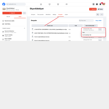
Facebook Diyariedebiyat Grubu
Bizi Takip Edin
Diyariedebiyat.com ailesi olarak sunduğumuz paylaşım ve
içerikleri yakından takip etmek için sosyal medyada bizi
takip edin.
Facebook grubumuza katılmak için
tıklayınız.
Telegram grubumuza katılmak için
tıklayınız.