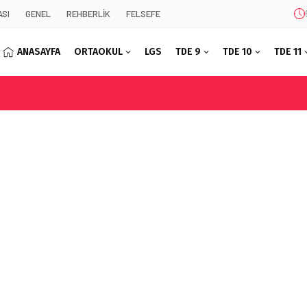
SI
GENEL
REHBERLİK
FELSEFE
ANASAYFA
ORTAOKUL
LGS
TDE 9
TDE 10
TDE 11