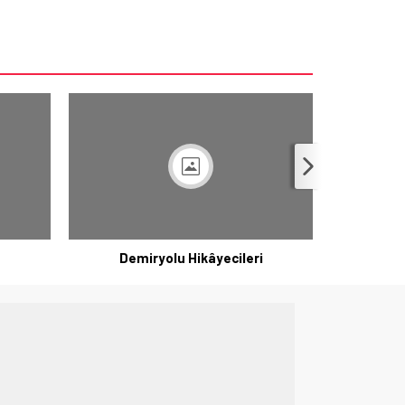
Demiryolu Hikâyecileri
K