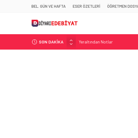
BEL. GÜN VE HAFTA
ESER ÖZETLERİ
ÖĞRETMEN DOSYA
Yeraltından Notlar
SON DAKİKA
Aylak Adam
Zebercet
Demiryolu Hikâyecileri
Korkuyu Beklerken