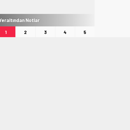
Yeraltından Notlar
Aylak Adam
1
2
3
4
5