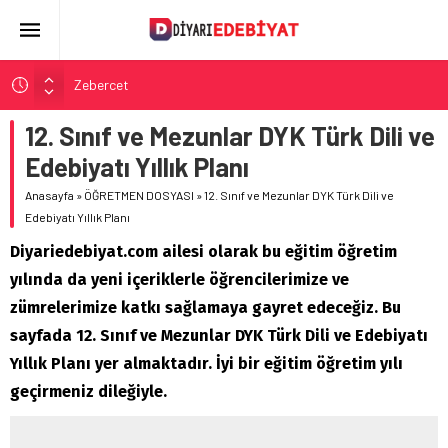
Zebercet
Demiryolu Hikâyecileri
12. Sınıf ve Mezunlar DYK Türk Dili ve
Korkuyu Beklerken
Edebiyatı Yıllık Planı
Yeraltından Notlar
Anasayfa
»
ÖĞRETMEN DOSYASI
»
12. Sınıf ve Mezunlar DYK Türk Dili ve
Aylak Adam
Edebiyatı Yıllık Planı
Diyariedebiyat.com ailesi olarak bu eğitim öğretim
yılında da yeni içeriklerle öğrencilerimize ve
zümrelerimize katkı sağlamaya gayret edeceğiz. Bu
sayfada 12. Sınıf ve Mezunlar DYK Türk Dili ve Edebiyatı
Yıllık Planı yer almaktadır. İyi bir eğitim öğretim yılı
geçirmeniz dileğiyle.