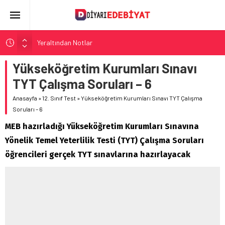
Yeraltından Notlar
Aylak Adam
Yükseköğretim Kurumları Sınavı
Zebercet
TYT Çalışma Soruları – 6
Demiryolu Hikâyecileri
Anasayfa
»
12. Sınıf Test
»
Yükseköğretim Kurumları Sınavı TYT Çalışma
Korkuyu Beklerken
Soruları – 6
MEB hazırladığı Yükseköğretim Kurumları Sınavına
Yönelik Temel Yeterlilik Testi (TYT) Çalışma Soruları
öğrencileri gerçek TYT sınavlarına hazırlayacak