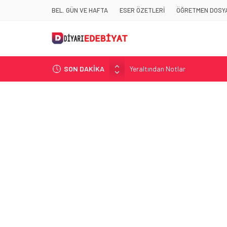
BEL. GÜN VE HAFTA
ESER ÖZETLERİ
ÖĞRETMEN DOSYA
Yeraltından Notlar
SON DAKİKA
Aylak Adam
Zebercet
Demiryolu Hikâyecileri
Korkuyu Beklerken