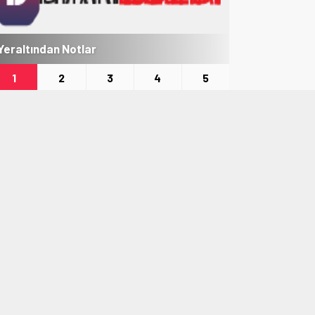
Yeraltından Notlar
Aylak Adam
1
2
3
4
5