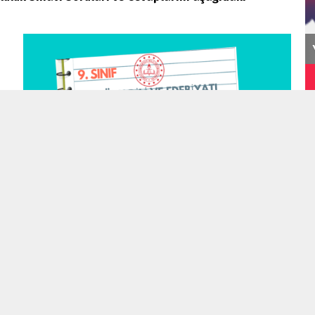
Korkuyu Beklerken
A
A
+
-