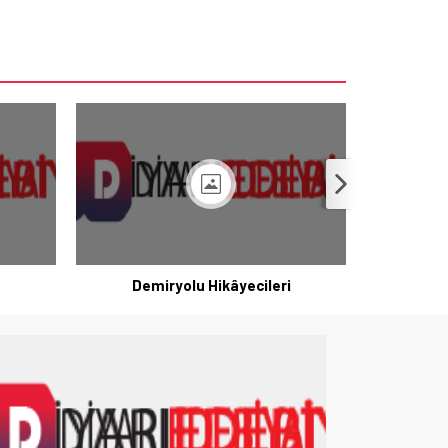
Demiryolu Hikâyecileri
K