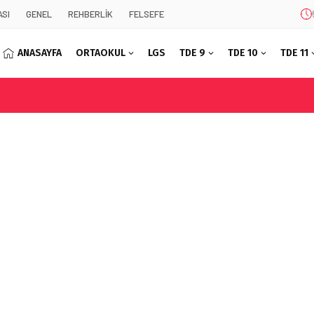
SI
GENEL
REHBERLİK
FELSEFE
ANASAYFA
ORTAOKUL
LGS
TDE 9
TDE 10
TDE 11