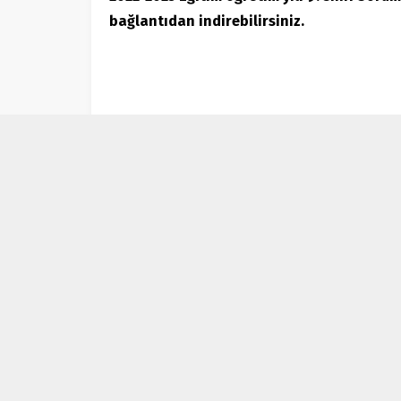
bağlantıdan indirebilirsiniz.
Demiryolu Hikâyecileri
14/09/2022 22:36
0
4.867