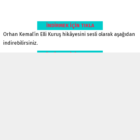
İNDİRMEK İÇİN TIKLA
Orhan Kemal’in Elli Kuruş hikâyesini sesli olarak aşağıdan
indirebilirsiniz.
İNDİRMEK İÇİN TIKLA
Bizi Takip Edin
Diyariedebiyat.com ailesi olarak sunduğumuz paylaşım ve
içerikleri yakından takip etmek için sosyal medyada bizi
takip edin.
Facebook grubumuza katılmak için
tıklayınız.
Telegram grubumuza katılmak için
tıklayınız.
İnstagram hesabımızı takip etmek için
tıklayın.