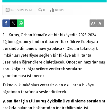
07/11/2023 22:48
0
68.626
A
A
+
-
Elli Kuruş, Orhan Kemal’e ait bir hikâyedir. 2023-2024
Eğitim öğretim yılından itibaren Türk Dili ve Edebiyatı
dersinde dinleme sınavı yapılacak. Okulun teknolojik
imkânları yeterliyse seçilen bir hikâye akıllı tahta
üzerinden öğrencilere dinletilecek. Önceden hazırlanmış
soru kağıtları öğrencilere verilerek soruların
yanıtlanması istenecek.
Teknolojik imkânları yetersiz olan okullarda hikâye
öğretmen tarafında seslendirilecek.
9. sınıflar için Elli Kuruş öyküsünü ve dinleme soruları
nı
aşağıda bulunan bağlantıdan indirebilirsiniz. İyi