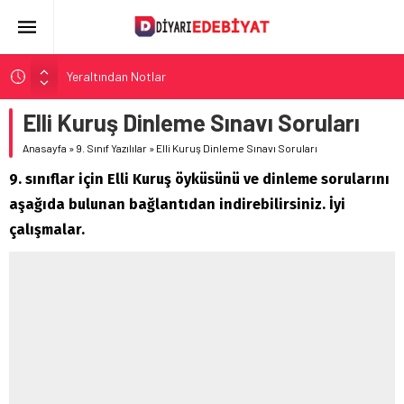
Yeraltından Notlar
Aylak Adam
Elli Kuruş Dinleme Sınavı Soruları
Zebercet
Anasayfa
»
9. Sınıf Yazılılar
»
Elli Kuruş Dinleme Sınavı Soruları
Demiryolu Hikâyecileri
9. sınıflar için Elli Kuruş öyküsünü ve dinleme sorularını
Korkuyu Beklerken
aşağıda bulunan bağlantıdan indirebilirsiniz. İyi
çalışmalar.