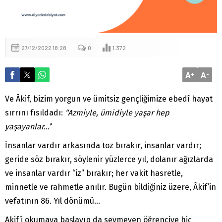
27/12/2022 18:28
0
1.372
A
A
+
-
Ve Âkif, bizim yorgun ve ümitsiz gençliğimize ebedî hayat
sırrını fısıldadı:
“Azmiyle, ümidiyle yaşar hep
yaşayanlar…’
‘
İnsanlar vardır arkasında toz bırakır, insanlar vardır;
geride söz bırakır, söylenir yüzlerce yıl, dolanır ağızlarda
ve insanlar vardır “iz” bırakır; her vakit hasretle,
minnetle ve rahmetle anılır. Bugün bildiğiniz üzere, Âkif’in
vefatının 86. Yıl dönümü…
Akif’i okumaya başlayıp da sevmeyen öğrenciye hiç