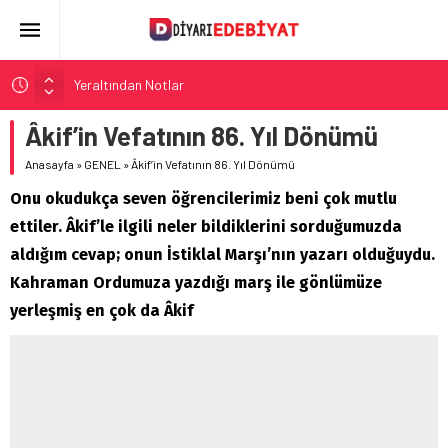
Yeraltından Notlar
Aylak Adam
Âkif’in Vefatının 86. Yıl Dönümü
Zebercet
Anasayfa
»
GENEL
»
Âkif’in Vefatının 86. Yıl Dönümü
Demiryolu Hikâyecileri
Onu okudukça seven öğrencilerimiz beni çok mutlu
Korkuyu Beklerken
ettiler. Âkif’le ilgili neler bildiklerini sorduğumuzda
aldığım cevap; onun İstiklal Marşı’nın yazarı olduğuydu.
Kahraman Ordumuza yazdığı marş ile gönlümüze
yerleşmiş en çok da Âkif