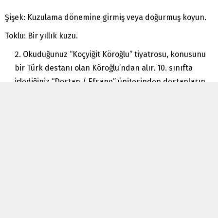
Şişek: Kuzulama dönemine girmiş veya doğurmuş koyun.
Toklu: Bir yıllık kuzu.
Okuduğunuz “Koçyiğit Köroğlu” tiyatrosu, konusunu
bir Türk destanı olan Köroğlu’ndan alır. 10. sınıfta
işlediğiniz “Destan / Efsane” ünitesinden destanların
sözlü edebiyat ürünü olduklarını öğrenmiştiniz. Bu
bilgiler ve okuduğunuz metinden hareketle
okuduğunuz metnin tarihsel dönemle ilişkisini
belirleyiniz.
🔑
Cevap:
2.