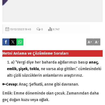
13/12/2023 19:45
0
6.747
A
A
+
-
Metni Anlama ve Çözümleme Soruları
a) “Vergi diye her baharda ağıllarımızı basıp
anaç,
emlik, şişek, toklu
, ne varsa alıp gittiler.” cümlesindeki
altı çizili sözcüklerin anlamlarını araştırınız.
🔑
Cevap:
Anaç: Şefkatli, anne gibi davranan.
Emlik: Emme döneminde olan çocuk. Zamanından daha
geç doğan kuzu veya oğlak.