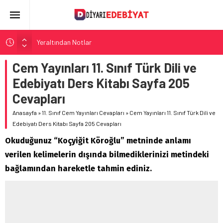
Yeraltından Notlar
Aylak Adam
Cem Yayınları 11. Sınıf Türk Dili ve
Zebercet
Edebiyatı Ders Kitabı Sayfa 205
Demiryolu Hikâyecileri
Cevapları
Korkuyu Beklerken
Anasayfa
»
11. Sınıf Cem Yayınları Cevapları
»
Cem Yayınları 11. Sınıf Türk Dili ve
Edebiyatı Ders Kitabı Sayfa 205 Cevapları
Okuduğunuz “Koçyiğit Köroğlu” metninde anlamı
verilen kelimelerin dışında bilmediklerinizi metindeki
bağlamından hareketle tahmin ediniz.