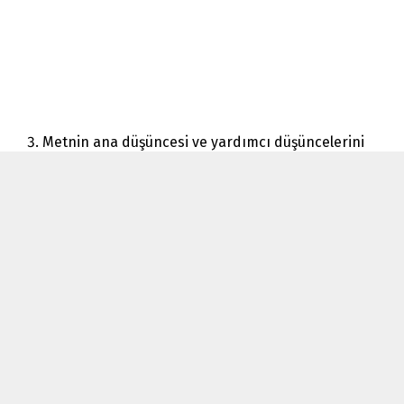
Metnin ana düşüncesi ve yardımcı düşüncelerini
belirleyiniz.
🔑
Cevap:
Ana fikir: İstiklal Marşı kavramları derin anlam
taşır. Yardımcı fikir: Üstün değerler yaşamaya devam
edecektir. Vatan ve din önemlidir.
Metinde başvurulan anlatım biçimleri ve düşünceyi
geliştirme yollarını belirleyiniz. Bunların metindeki
işlevlerini açıklayınız.
🔑
Cevap:
Açıklama, tartışma, tanık gösterme, tanımlama
ve örneklendirme kullanılmıştır.