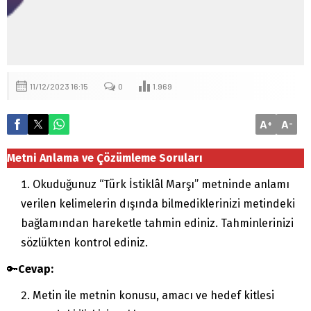
11/12/2023 16:15
0
1.969
A
A
+
-
Metni Anlama ve Çözümleme Soruları
Okuduğunuz “Türk İstiklâl Marşı” metninde anlamı
verilen kelimelerin dışında bilmediklerinizi metindeki
bağlamından hareketle tahmin ediniz. Tahminlerinizi
sözlükten kontrol ediniz.
🔑
Cevap:
Metin ile metnin konusu, amacı ve hedef kitlesi