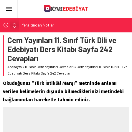
Yeraltından Notlar
Aylak Adam
Cem Yayınları 11. Sınıf Türk Dili ve
Zebercet
Edebiyatı Ders Kitabı Sayfa 242
Demiryolu Hikâyecileri
Cevapları
Korkuyu Beklerken
Anasayfa
»
11. Sınıf Cem Yayınları Cevapları
»
Cem Yayınları 11. Sınıf Türk Dili ve
Edebiyatı Ders Kitabı Sayfa 242 Cevapları
Okuduğunuz “Türk İstiklâl Marşı” metninde anlamı
verilen kelimelerin dışında bilmediklerinizi metindeki
bağlamından hareketle tahmin ediniz.