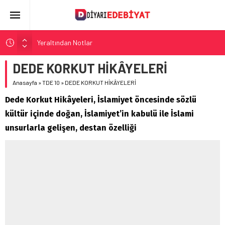
Yeraltından Notlar
Aylak Adam
DEDE KORKUT HİKÂYELERİ
Zebercet
Anasayfa
»
TDE 10
»
DEDE KORKUT HİKÂYELERİ
Demiryolu Hikâyecileri
Dede Korkut Hikâyeleri, İslamiyet öncesinde sözlü
Korkuyu Beklerken
kültür içinde doğan, İslamiyet’in kabulü ile İslami
unsurlarla gelişen, destan özelliği