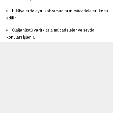
Hikâyelerde aynı kahramanların mücadeleleri konu
edilir.
Olağanüstü varlıklarla mücadeleler ve sevda
konuları işlenir.
Hikâyelerin geçtiği coğrafya Hazar Denizi’nin doğusu
ve batısıdır.
Hem destan hem de halk hikâyesi özelliği taşıdığı
için bir geçiş dönemi eseri olarak kabul edilir.
12 Hikâye şunlardır:
1- DİRSE HAN OĞLU BOĞAÇ HAN