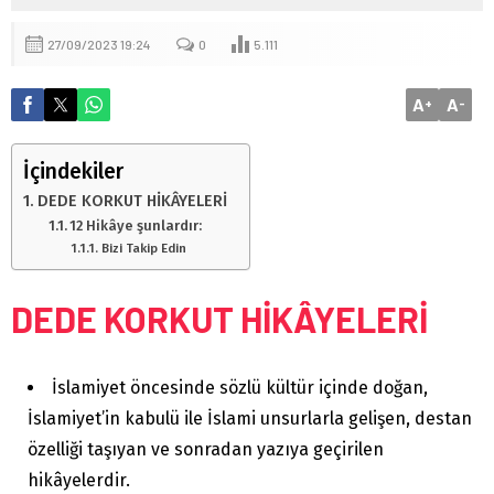
27/09/2023 19:24
0
5.111
A
A
+
-
İçindekiler
DEDE KORKUT HİKÂYELERİ
12 Hikâye şunlardır:
Bizi Takip Edin
DEDE KORKUT HİKÂYELERİ
İslamiyet öncesinde sözlü kültür içinde doğan,
İslamiyet’in kabulü ile İslami unsurlarla gelişen, destan
özelliği taşıyan ve sonradan yazıya geçirilen
hikâyelerdir.